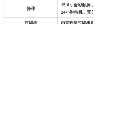
15.6寸全彩触屏，一次性Tip头加样，
操作
24小时待机，无日常维护
打印机
内置热敏打印机自动打印，可外接打印
数据存储
结果自动存储，USB备份
禁忌内容或者注意事项详见说明书 ，请仔细阅
读产品说明书后使用。
前一个：
Axceed 210（20通道—5个反应仓×4个测
ꄴ
试）
后一个：
Axceed 260
ꄲ
版权所有 ©
博奥赛斯
津ICP备15004876号
津公网安备12011002023102号
本网站由阿里云提供云计算及安全服务
本网站支持
IPv6
Powered by 万网