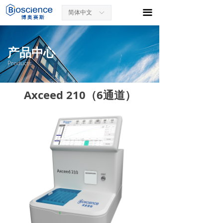
끀
简体中文
ꀅ
产品中心
Products
Axceed 210（6通道）