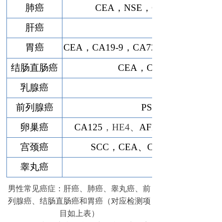
肺癌
CEA，NSE，CYFRA21-1，SC
肝癌
胃癌
CEA，CA19-9，CA72-4，CYFRA21-
结肠直肠癌
CEA，CA19-9，CA242
乳腺癌
CA15-3，CEA
前列腺癌
PSA，f-PSA，PAC
卵巢癌
CA125
，HE4、
AFP、β-HCG、NSE
宫颈癌
SCC，CEA、CA125、CA19-9、
睾丸癌
AFP，β-hCG
男性常见癌症：肝癌、肺癌、睾丸癌、前
列腺癌、结肠直肠癌和胃癌（对应检测项
目如上表）