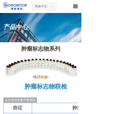
끀
简体中文
ꀅ
产品中心
Products
肿瘤标志物系列
肿瘤标志物联检
左右滑动查看完整表格
癌症
肿瘤标志物联检模