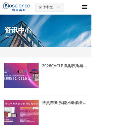
끀
简体中文
ꀅ
资讯中心
News
2026CACLP博奥赛斯与您相约鹭岛(厦门)
博奥赛斯 赋能检验套餐高效落地