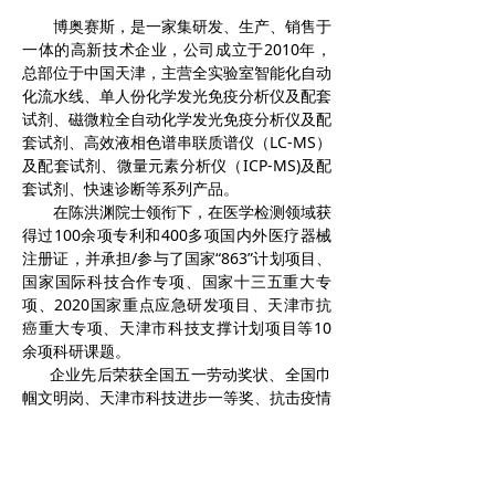
博奥赛斯，是一家集研发、生产、销售于
一体的高新技术企业，公司成立于2010年，
总部位于中国天津，主营全实验室智能化自动
化流水线、单人份化学发光免疫分析仪及配套
试剂、磁微粒全自动化学发光免疫分析仪及配
套试剂、高效液相色谱串联质谱仪（LC-MS）
及配套试剂、微量元素分析仪（ICP-MS)及配
套试剂、快速诊断等系列产品。
在陈洪渊院士领衔下，在医学检测领域获
得过100余项专利和400多项国内外医疗器械
注册证，并承担/参与了国家“863”计划项目、
国家国际科技合作专项
、国家十三五重大专
项、2020国家重点应急研发项目、天津市抗
癌重大专项、天津市科技支撑计划项目等10
余项科研课题。
企业先后荣获全国五一劳动奖状、全国巾
帼文明岗、天津市科技进步一等奖、抗击疫情
先进集体、中国产学研合作创新成果奖、工信
部第一批重点“专精特新”小巨人企业等荣誉，
并建有院士工作站、博士后工作站、天津市企
业技术中心、天津市化学发光与快速诊断分析