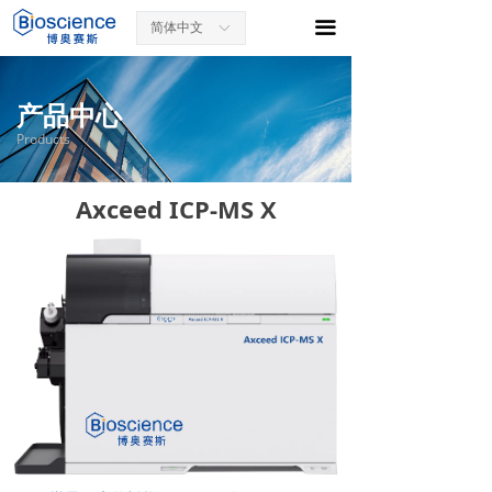
끀
简体中文
ꀅ
产品中心
Products
Axceed ICP-MS X