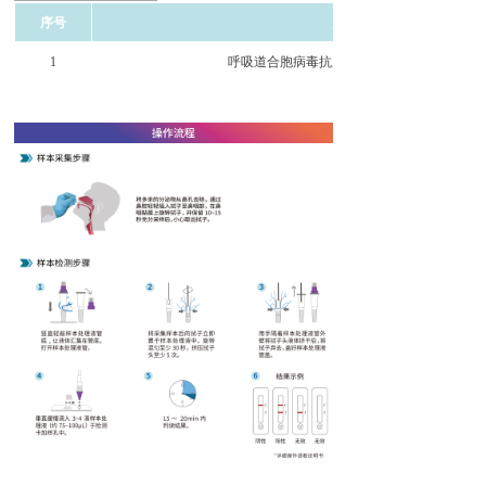
序号
产品名称
1
呼吸道合胞病毒抗原检测试剂盒（胶体金法