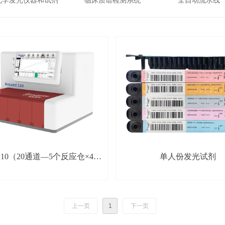
化学发光仪器和试剂
临床质谱检测系统
全自动流水线
d 210（20通道—5个反应仓×4个
单人份发光试剂
测试）
上一页
1
下一页