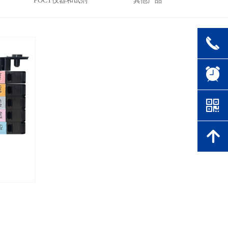
POCT仪器和试剂
其他产品
끅
뀥
낃
녕