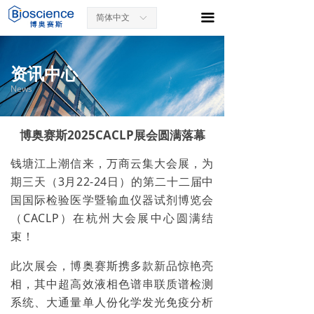
끀
简体中文
ꀅ
资讯中心
News
博奥赛斯2025CACLP展会圆满落幕
钱塘江上潮信来，万商云集大会展，为
期三天（3月22-24日）的第二十二届中
国国际检验医学暨输血仪器试剂博览会
（CACLP）在杭州大会展中心圆满结
束！
此次展会，博奥赛斯携多款新品惊艳亮
相，其中超高效液相色谱串联质谱检测
系统、大通量单人份化学发光免疫分析